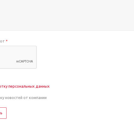
бот
*
отку персональных данных
лку новостей от компании
ть