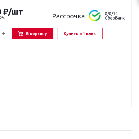
0
₽
/шт
0/0/12
Рассрочка
СберБанк
22%
В корзину
Купить в 1 клик