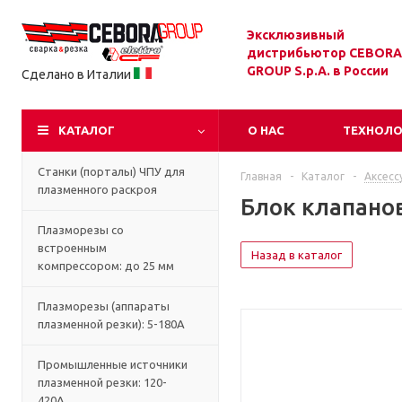
Эксклюзивный
дистрибьютор CEBORA
GROUP S.p.A. в России
Сделано в Италии
КАТАЛОГ
О НАС
ТЕХНОЛ
Станки (порталы) ЧПУ для
Главная
-
Каталог
-
Аксесс
плазменного раскроя
Блок клапанов
Плазморезы со
встроенным
Назад в каталог
компрессором: до 25 мм
Плазморезы (аппараты
плазменной резки): 5-180А
Промышленные источники
плазменной резки: 120-
420А