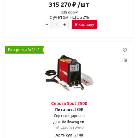
315 270
₽
/шт
339 000
₽
с учетом НДС 22%
В корзину
Рассрочка 0/0/12
Cebora Spot 2500
Питание:
380В
Сертифицирован
для:
Volkswagen.
Достаточно
Артикул: 2148