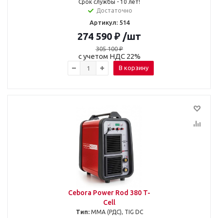
Срок службы - 10 лет!
Достаточно
Артикул: 514
274 590
₽
/шт
305 100
₽
с учетом НДС 22%
В корзину
Cebora Power Rod 380 T-
Cell
Тип:
MMA (РДС), TIG DC