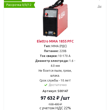
Рассрочка 0/0/12
Elettro MMA 1855 PFC
Тип:
MMA (РДС)
Питание:
220В
Ток сварки:
10-170 А
Диаметр электрода:
1.6 -
4.0 мм
Не боится пыли, грязи,
шлака.
Срок службы - 10 лет!
Достаточно
Артикул: S00147
97 632
₽
/шт
108 480
₽
с учетом НДС 22%