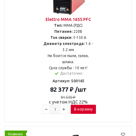
Elettro MMA 1655 PFC
Тип:
MMA (РДС)
Питание:
220В
Ток сварки:
5-150 А
Диаметр электрода:
1.6 -
3.2 мм
Не боится пыли, грязи,
шлака.
Срок службы - 10 лет!
Достаточно
Артикул: S00145
82 377
₽
/шт
91 530
₽
с учетом НДС 22%
В корзину
Новинки