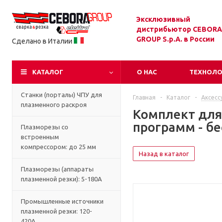
Эксклюзивный
дистрибьютор CEBORA
GROUP S.p.A. в России
Сделано в Италии
КАТАЛОГ
О НАС
ТЕХНОЛ
Станки (порталы) ЧПУ для
Главная
-
Каталог
-
Аксесс
плазменного раскроя
Комплект для
программ - бе
Плазморезы со
встроенным
компрессором: до 25 мм
Назад в каталог
Плазморезы (аппараты
плазменной резки): 5-180А
Промышленные источники
плазменной резки: 120-
420А