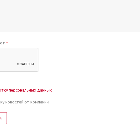
бот
*
отку персональных данных
лку новостей от компании
ть