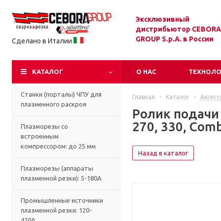
Эксклюзивный
дистрибьютор CEBORA
GROUP S.p.A. в России
Сделано в Италии
КАТАЛОГ
О НАС
ТЕХНОЛ
Станки (порталы) ЧПУ для
Главная
-
Каталог
-
Аксесс
плазменного раскроя
Ролик подачи 
270, 330, Com
Плазморезы со
встроенным
компрессором: до 25 мм
Назад в каталог
Плазморезы (аппараты
плазменной резки): 5-180А
Промышленные источники
плазменной резки: 120-
420А