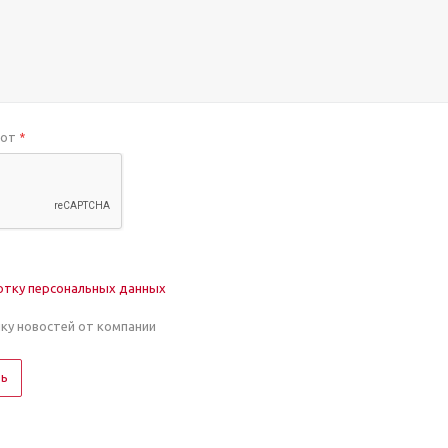
бот
*
отку персональных данных
лку новостей от компании
ть