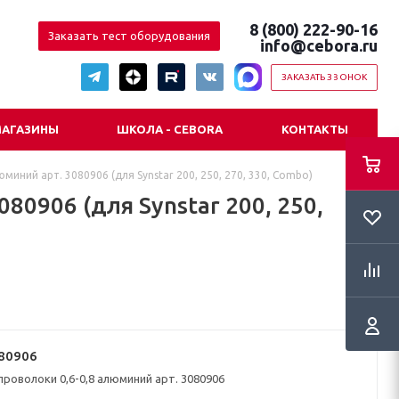
8 (800) 222-90-16
Заказать тест оборудования
info@cebora.ru
ЗАКАЗАТЬ ЗВОНОК
АГАЗИНЫ
ШКОЛА - CEBORA
КОНТАКТЫ
миний арт. 3080906 (для Synstar 200, 250, 270, 330, Combo)
80906 (для Synstar 200, 250,
80906
проволоки 0,6-0,8 алюминий арт. 3080906