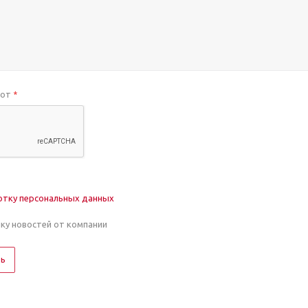
бот
*
отку персональных данных
лку новостей от компании
ть