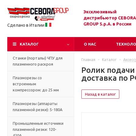
Эксклюзивный
дистрибьютор CEBORA
GROUP S.p.A. в России
Сделано в Италии
КАТАЛОГ
О НАС
ТЕХНОЛ
Станки (порталы) ЧПУ для
Главная
-
Каталог
-
Аксесс
плазменного раскроя
Ролик подачи 
доставка по Р
Плазморезы со
встроенным
компрессором: до 25 мм
Назад в каталог
Плазморезы (аппараты
плазменной резки): 5-180А
Промышленные источники
плазменной резки: 120-
420А