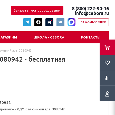
8 (800) 222-90-16
Заказать тест оборудования
info@cebora.ru
ЗАКАЗАТЬ ЗВОНОК
АГАЗИНЫ
ШКОЛА - CEBORA
КОНТАКТЫ
люминий арт. 3080942
080942 - бесплатная
80942
проволоки 0,9/1,0 алюминий арт. 3080942