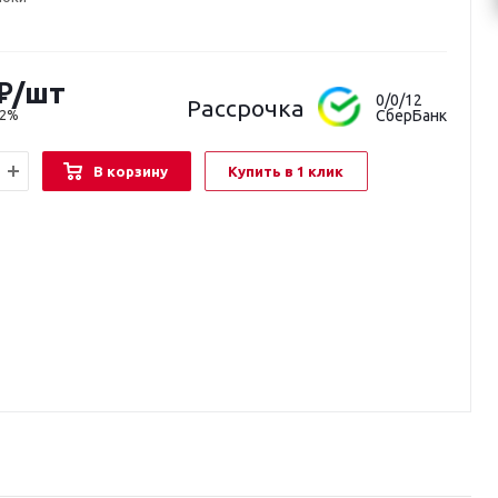
₽
/шт
0/0/12
Рассрочка
СберБанк
22%
В корзину
Купить в 1 клик