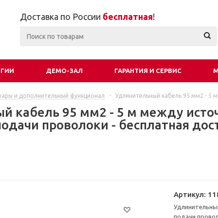
Доставка по России
бесплатная
!
ОГИИ
ДЕМО-ЗАЛ
ГАРАНТИЯ И СЕРВИС
М
уары и дополнительный функционал
-
Удлинительный кабель 95 мм2 - 5
й кабель 95 мм2 - 5 м между исто
одачи проволоки - бесплатная дост
Артикул:
11
Удлинительный
подачи прово