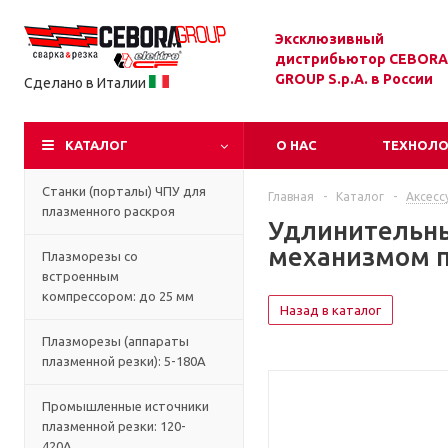
Эксклюзивный
дистрибьютор CEBORA
GROUP S.p.A. в России
Сделано в Италии
КАТАЛОГ
О НАС
ТЕХНОЛ
Станки (порталы) ЧПУ для
Главная
-
Каталог
-
Аксесс
плазменного раскроя
Удлинительны
механизмом п
Плазморезы со
встроенным
компрессором: до 25 мм
Назад в каталог
Плазморезы (аппараты
плазменной резки): 5-180А
Промышленные источники
плазменной резки: 120-
420А