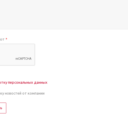
бот
*
отку персональных данных
лку новостей от компании
ть