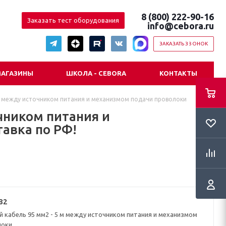
8 (800) 222-90-16
Заказать тест оборудования
info@cebora.ru
ЗАКАЗАТЬ ЗВОНОК
АГАЗИНЫ
ШКОЛА - CEBORA
КОНТАКТЫ
 м между источником питания и механизмом подачи проволоки
чником питания и
авка по РФ!
82
 кабель 95 мм2 - 5 м между источником питания и механизмом
локи