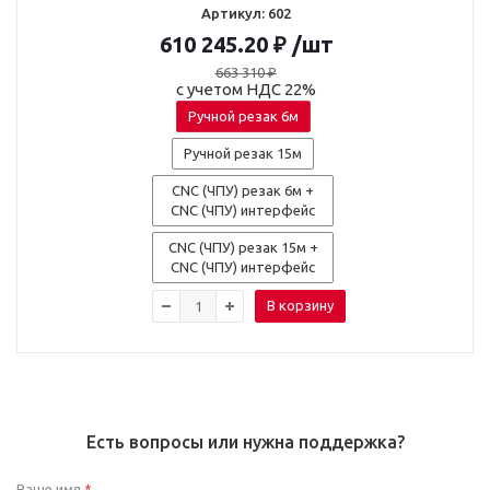
Артикул: 602
610 245.20
₽
/шт
663 310
₽
с учетом НДС 22%
Ручной резак 6м
Ручной резак 15м
CNC (ЧПУ) резак 6м +
CNC (ЧПУ) интерфейс
CNC (ЧПУ) резак 15м +
CNC (ЧПУ) интерфейс
В корзину
Есть вопросы или нужна поддержка?
Ваше имя
*