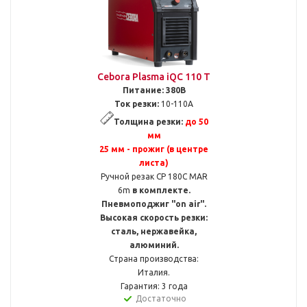
Cebora Plasma iQC 110 T
Питание:
380В
Ток резки:
10-110А
Толщина резки:
до 50
мм
25 мм - прожиг (в центре
листа)
Ручной резак CP 180C MAR
6m
в комплекте.
Пневмоподжиг "on air".
Высокая скорость резки:
сталь, нержавейка,
алюминий.
Страна производства:
Италия.
Гарантия: 3 года
Достаточно