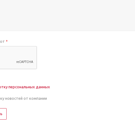
бот
*
отку персональных данных
лку новостей от компании
ть