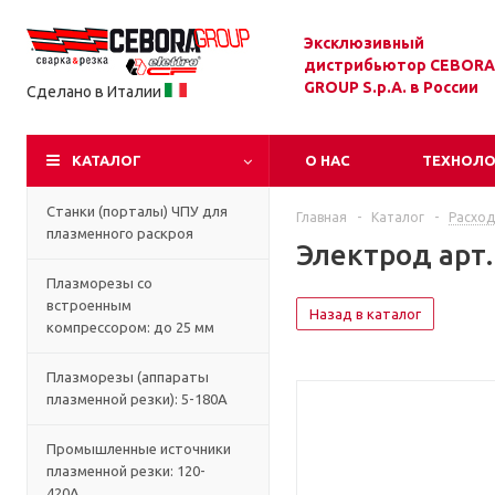
Эксклюзивный
дистрибьютор CEBORA
GROUP S.p.A. в России
Сделано в Италии
КАТАЛОГ
О НАС
ТЕХНОЛ
Станки (порталы) ЧПУ для
Главная
-
Каталог
-
Расход
плазменного раскроя
Электрод арт. 
Плазморезы со
встроенным
Назад в каталог
компрессором: до 25 мм
Плазморезы (аппараты
плазменной резки): 5-180А
Промышленные источники
плазменной резки: 120-
420А