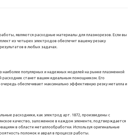
работы, являются расходные материалы для плазморезов. Если вы
мплект из четырех электродов обеспечит вашему резаку
результатов в любых задачах.
 из наиболее популярных и надежных моделей на рынке плазменной
ный расходник станет вашим идеальным помощником. Его
ю очередь обеспечивает максимально эффективную резку металла и
ьные расходники, как электрод арт. 1872, произведены с
ьянское качество, заложенное в каждом элементе, подтверждается
новациям в области металлообработки. Используя оригинальные
оятность поломок и аврал в процессе работы.