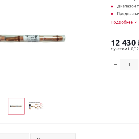
Диапазон т
Предназнач
Страна изг
Подробнее
Вес - 80 гр.
12 430
с учетом НДС 