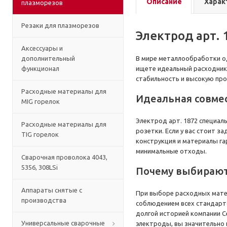
Описание
Харак
плазморезов
Резаки для плазморезов
Электрод арт. 
Аксессуары и
дополнительный
В мире металлообработки о
функционал
ищете идеальный расходник 
стабильность и высокую про
Расходные материалы для
Идеальная совмес
MIG горелок
Электрод арт. 1872 специал
Расходные материалы для
розетки. Если у вас стоит 
TIG горелок
конструкция и материалы га
минимальные отходы.
Сварочная проволока 4043,
5356, 308LSi
Почему выбирают
Аппараты снятые с
При выборе расходных матер
производства
соблюдением всех стандарто
долгой историей компании С
Универсальные сварочные
электроды, вы значительно