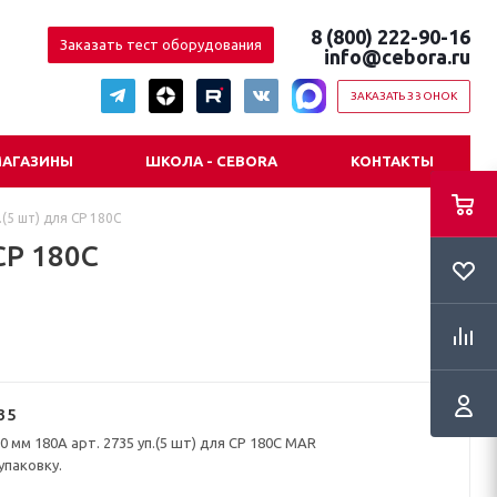
8 (800) 222-90-16
Заказать тест оборудования
info@cebora.ru
ЗАКАЗАТЬ ЗВОНОК
АГАЗИНЫ
ШКОЛА - CEBORA
КОНТАКТЫ
.(5 шт) для CP 180C
CP 180C
35
0 мм 180А арт. 2735 уп.(5 шт) для CP 180C MAR
упаковку.