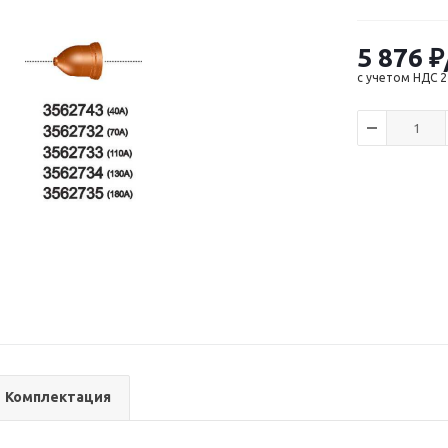
5 876
₽
с учетом НДС 
Комплектация