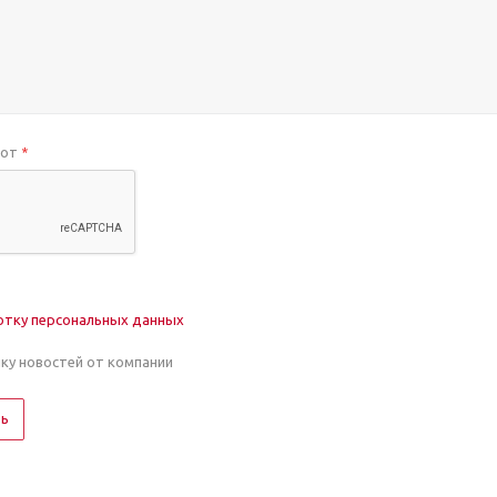
бот
*
отку персональных данных
лку новостей от компании
ть