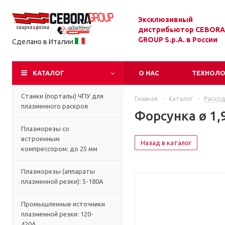
Эксклюзивный
дистрибьютор CEBORA
GROUP S.p.A. в России
Сделано в Италии
КАТАЛОГ
О НАС
ТЕХНОЛ
Станки (порталы) ЧПУ для
Главная
-
Каталог
-
Расход
плазменного раскроя
Форсунка ø 1,9
Плазморезы со
встроенным
Назад в каталог
компрессором: до 25 мм
Плазморезы (аппараты
плазменной резки): 5-180А
Промышленные источники
плазменной резки: 120-
420А