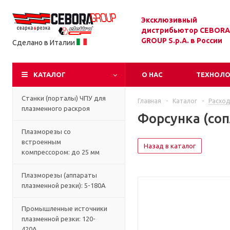
Эксклюзивный
дистрибьютор CEBORA
GROUP S.p.A. в России
Сделано в Италии
КАТАЛОГ
О НАС
ТЕХНОЛ
Станки (порталы) ЧПУ для
Главная
-
Каталог
-
Расход
плазменного раскроя
Форсунка (сопл
Плазморезы со
встроенным
Назад в каталог
компрессором: до 25 мм
Плазморезы (аппараты
плазменной резки): 5-180А
Промышленные источники
плазменной резки: 120-
420А