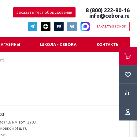
8 (800) 222-90-16
Заказать тест оборудования
info@cebora.ru
ЗАКАЗАТЬ ЗВОНОК
АГАЗИНЫ
ШКОЛА - CEBORA
КОНТАКТЫ
шт)
03
о) 1,6 мм арт. 2703.
ковкой (4 шт).
ку.