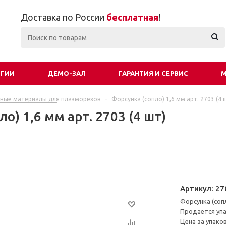
Доставка по России
бесплатная
!
ОГИИ
ДЕМО-ЗАЛ
ГАРАНТИЯ И СЕРВИС
М
ные материалы для плазморезов
-
Форсунка (сопло) 1,6 мм арт. 2703 (4 
о) 1,6 мм арт. 2703 (4 шт)
Артикул:
27
Форсунка (сопл
Продается упа
Цена за упаков