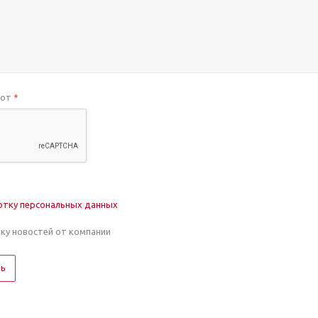
бот
*
отку персональных данных
лку новостей от компании
ть