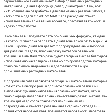
первостепенное значение имеет выбор правильных расходных
материалов. Длинная форсунку (сопло) диаметром 1,1 мм, арт.
2731, специально разработана для плазменных резаков Cebora, в
частности, модели CP 70C 6m MAR. Этот расходник станет
ключевым элементом в вашем арсенале, обеспечивая точность и
надежность работы.
В комплекте вы получаете пять оригинальных форсунок, каждая
из которых способна работать в диапазоне токов от 45 А до 70 А.
Такой широкий диапазон делает форсунку идеальным выбором
для различных задач, включая резку металлов различной
толщины и типа. Качество реза будет всегда на высоте благодаря
использованию настоящего итальянского производства, которое
стало синонимом надежности и долговечности в мире
промышленных расходных материалов.
Форсунки или сопла являются расходными материалами, которые
играют критическую роль в процессе плазменной резки. Они
выполняют функцию направления плазменного потока, что, в
свою очередь, позволяет точно и качественно резать металл. Как
только диаметр сопла становится изношенным или
поврежденным, качество реза начинает серьезно страдать —
появляются неровные края, повышается вероятность перегрева