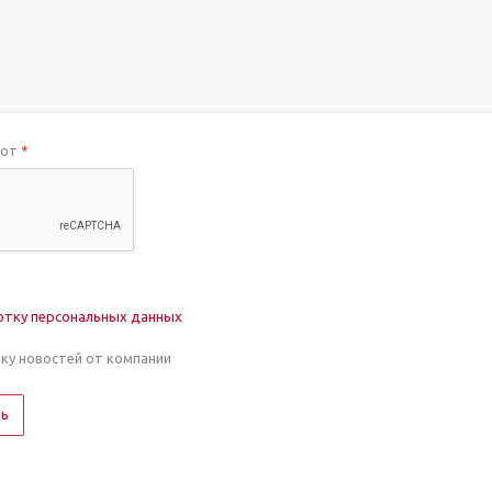
бот
*
отку персональных данных
лку новостей от компании
ть