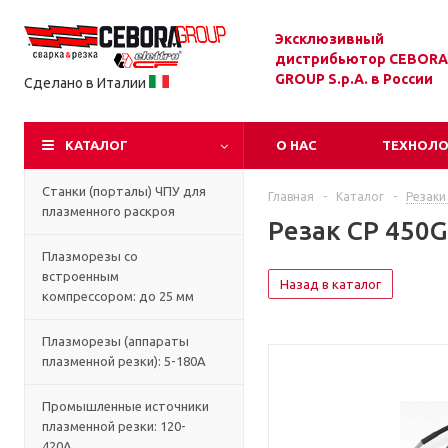
Эксклюзивный
дистрибьютор CEBORA
GROUP S.p.A. в России
Сделано в Италии
КАТАЛОГ
О НАС
ТЕХНОЛ
Станки (порталы) ЧПУ для
Главная
-
Каталог
-
Резаки
плазменного раскроя
Резак CP 450G
Плазморезы со
встроенным
Назад в каталог
компрессором: до 25 мм
Плазморезы (аппараты
плазменной резки): 5-180А
Промышленные источники
плазменной резки: 120-
420А