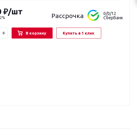
0
₽
/шт
0/0/12
Рассрочка
СберБанк
22%
В корзину
Купить в 1 клик