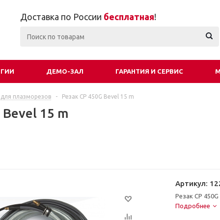
Доставка по России
бесплатная
!
ОГИИ
ДЕМО-ЗАЛ
ГАРАНТИЯ И СЕРВИС
М
 для плазморезов
-
Резак CP 450G Bevel 15 m
 Bevel 15 m
Артикул:
12
Резак CP 450G 
Подробнее