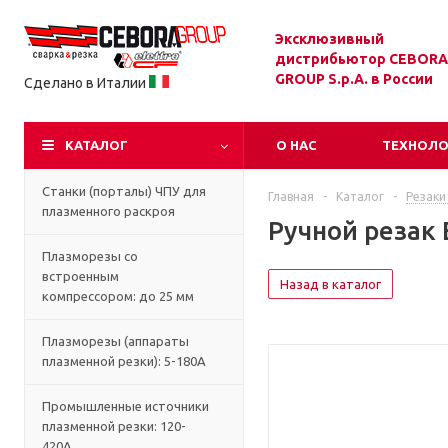
Эксклюзивный
дистрибьютор CEBORA
GROUP S.p.A. в России
Сделано в Италии
КАТАЛОГ
О НАС
ТЕХНОЛ
Станки (порталы) ЧПУ для
Главная
-
Каталог
-
Резаки
плазменного раскроя
Ручной резак 
Плазморезы со
встроенным
Назад в каталог
компрессором: до 25 мм
Плазморезы (аппараты
плазменной резки): 5-180А
Промышленные источники
плазменной резки: 120-
420А