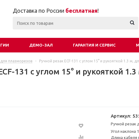
Доставка по России
бесплатная
!
ОГИИ
ДЕМО-ЗАЛ
ГАРАНТИЯ И СЕРВИС
М
 для плазморезов
-
Ручной резак ECF-131 с углом 15° и рукояткой 1.3 м, д
ECF-131 с углом 15° и рукояткой 1.3
Артикул:
53
Ручной резак д
Угол наклона 
Длина кабеля 