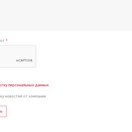
бот
*
отку персональных данных
лку новостей от компании
ть