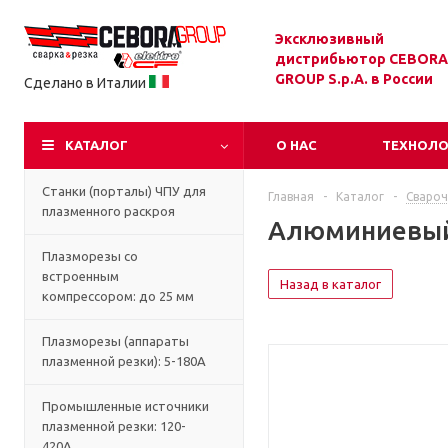
Эксклюзивный
дистрибьютор CEBORA
GROUP S.p.A. в России
Сделано в Италии
КАТАЛОГ
О НАС
ТЕХНОЛ
Станки (порталы) ЧПУ для
Главная
-
Каталог
-
Свароч
плазменного раскроя
Алюминиевый п
Плазморезы со
встроенным
Назад в каталог
компрессором: до 25 мм
Плазморезы (аппараты
плазменной резки): 5-180А
Промышленные источники
плазменной резки: 120-
420А