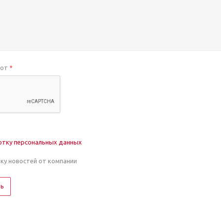
бот
*
отку персональных данных
лку новостей от компании
ть