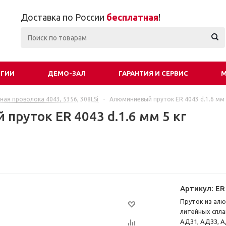
Доставка по России
бесплатная
!
ОГИИ
ДЕМО-ЗАЛ
ГАРАНТИЯ И СЕРВИС
М
ная проволока 4043, 5356, 308LSi
-
Алюминиевый пруток ER 4043 d.1.6 мм 
руток ER 4043 d.1.6 мм 5 кг
Артикул:
ER
Пруток из алю
литейных сплав
АД31, АД33, А