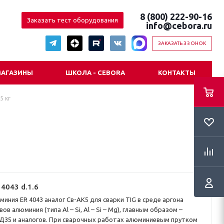
8 (800) 222-90-16
Заказать тест оборудования
info@cebora.ru
ЗАКАЗАТЬ ЗВОНОК
АГАЗИНЫ
ШКОЛА - CEBORA
КОНТАКТЫ
5 кг
 4043 d.1.6
миния ER 4043 аналог Св-АК5 для сварки TIG в среде аргона
ов алюминия (типа Al – Si, Al – Si – Mg), главным образом –
Д35 и аналогов. При сварочных работах алюминиевым прутком