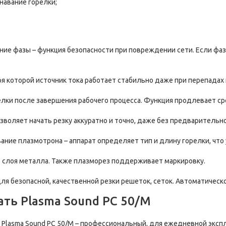
навание горелки;
ие фазы – функция безопасности при повреждении сети. Если фаз
ря которой источник тока работает стабильно даже при перепадах 
елки после завершения рабочего процесса. Функция продлевает с
озволяет начать резку аккуратно и точно, даже без предварительн
ание плазмотрона – аппарат определяет тип и длину горелки, что
о слоя металла. Также плазморез поддерживает маркировку.
ция для безопасной, качественной резки решеток, сеток. Автоматиче
ть Plasma Sound PC 50/М
 Plasma Sound PC 50/М – профессиональный, для ежедневной экспл