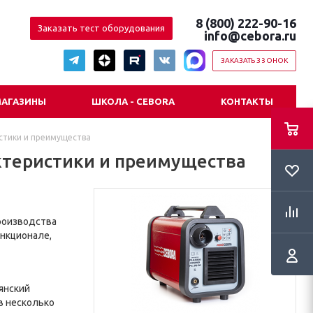
8 (800) 222-90-16
Заказать тест оборудования
info@cebora.ru
ЗАКАЗАТЬ ЗВОНОК
АГАЗИНЫ
ШКОЛА - CEBORA
КОНТАКТЫ
истики и преимущества
актеристики и преимущества
роизводства
ункционале,
янский
в несколько