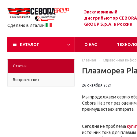
Эксклюзивный
дистрибьютор CEBORA
GROUP S.p.A. в России
Сделано в Италии
КАТАЛОГ
О НАС
ТЕХНОЛ
Главная
-
Справочная инфо
Статьи
Плазморез Pla
Вопрос-ответ
26 октября 2021
Мы продолжаем серию обз
Cebora. На этот раз оцени
преимуществах аппарата.
Сегодня не проблема
купи
источник тока для плазмы