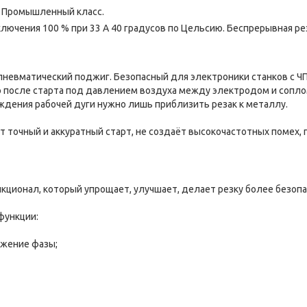
S. Промышленный класс.
ючения 100 % при 33 А 40 градусов по Цельсию. Беспрерывная ре
пневматический поджиг. Безопасный для электроники станков с 
но после старта под давлением воздуха между электродом и сопл
ждения рабочей дуги нужно лишь приблизить резак к металлу.
 точный и аккуратный старт, не создаёт высокочастотных помех, 
кционал, который упрощает, улучшает, делает резку более безопа
функции:
ужение фазы;