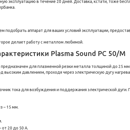
ую эксплуатацию в течение 20 дней. Доставка, кстати, тоже бесп
ерБанка.
м подобрать аппарат для ваших условий эксплуатации, предоста
оторое делает работу с металлом любимой.
арактеристики Plasma Sound PC 50/М
М предназначен для плазменной резки металла толщиной до 25 мм. 
д высоким давлением, проходя через электрическую дугу нагрев
сточник тока для возбуждения и поддержания электрической дуги.
 – 15 мм.
м.
 от 20 до 50 А.