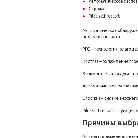
Автоматическое распоз
Строжка;
Pilot self restart.
Автоматическое обнаружен
поломки аппарата.
PFC – технология, благода
Постгаз – охлаждение гор
Вспомогательная дуга – п
Автоматическое распознав
Строжка – снятие верхнег
Pilot self restart – функ
Причины выбра
Аппарат плазменной резки