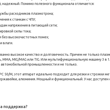
й, надежный. Помимо полезного функционала отличается:
ужбы расходников плазмотрона;
ния к станкам с ЧПУ;
адам напряжения в питающей сети;
ировкой силы тока;
 без высокочастотных помех;
и влаги.
ованно высокое качество и долговечность. Причем не только плаз
 MMA, MIG/MAG или TIG. Или мультифункциональную машину 3 в 1
 автомобильной промышленности и не только.
d PC 50/М, этот аппарат идеально подходит для резки и строжки 
ержавейки, алюминия. Мощный и функциональный. У нас доступен с
на поддержка?