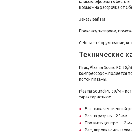
кликов, оформить бесплатн
Возможна рассрочка от Сб
Заказывайте!
Проконсультируем, поможе
Cebora – оборудование, к
Технические х
Итак, Plasma Sound PC 50/
компрессором подается по
поток плазмы.
Plasma Sound PC 50/М – и
характеристики:
Высококачественный рез
Рез на разрыв – 25 мм.
Прожиг в центре – 12 м
Регулировка силы тока –