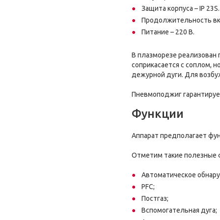
Защита корпуса – IP 23
Продолжительность вкл
Питание – 220 В.
В плазморезе реализован 
соприкасается с соплом, 
дежурной дуги. Для возбу
Пневмоподжиг гарантирует
Функции
Аппарат предполагает фун
Отметим такие полезные 
Автоматическое обнар
PFC;
Постгаз;
Вспомогательная дуга;