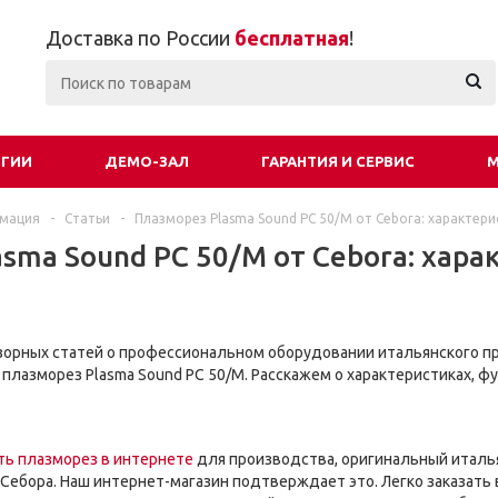
Доставка по России
бесплатная
!
ОГИИ
ДЕМО-ЗАЛ
ГАРАНТИЯ И СЕРВИС
М
рмация
-
Статьи
-
Плазморез Plasma Sound PC 50/М от Cebora: характер
sma Sound PC 50/М от Cebora: хар
орных статей о профессиональном оборудовании итальянского п
м плазморез Plasma Sound PC 50/М. Расскажем о характеристиках, ф
ть плазморез в интернете
для производства, оригинальный италь
 Себора. Наш интернет-магазин подтверждает это. Легко заказать 