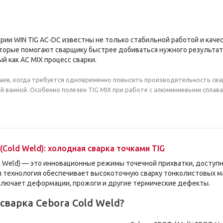
рии WIN TIG AC-DC известны не только стабильной работой и каче
орые помогают сварщику быстрее добиваться нужного результата
ый как AC MIX процесс сварки.
аев, когда требуется одновременно повысить производительность сва
 ванной. Особенно полезен TIG MIX при работе с алюминиевыми сплава
(Cold Weld): холодная сварка точками TIG
ld Weld) — это инновационные режимы точечной прихватки, доступн
ная технология обеспечивает высокоточную сварку тонколистовых 
сключает деформации, прожоги и другие термические дефекты.
сварка Cebora Cold Weld?