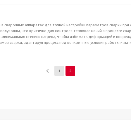
я в сварочных аппаратах для точной настройки параметров сварки при 
полуволны, что критично для контроля тепловложений в процессе свар
а минимальная степень нагрева, чтобы избежать деформаций и поврежд
мов сварки, адаптируя процесс под конкретные условия работы и мат
1
2