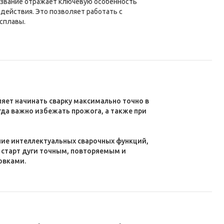
 Название отражает ключевую особенность
действия. Это позволяет работать с
сплавы.
ляет начинать сварку максимально точно в
гда важно избежать прожога, а также при
ичие интеллектуальных сварочных функций,
т старт дуги точным, повторяемым и
овками.