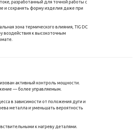
токе, разработанный для точной работы с
е и сохранять форму изделия даже при
льная зона термического влияния, TIG DC
ру воздействия к высокоточным
рмате.
лизован активный контроль мощности.
ожение — более управляемым.
цесса в зависимости от положения дуги и
грева металла и уменьшать вероятность
чувствительными к нагреву деталями.