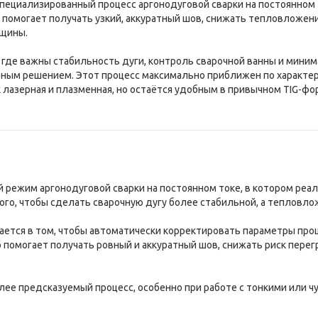
 специализированный процесс аргонодуговой сварки на постоянном 
помогает получать узкий, аккуратный шов, снижать тепловложени
лщины.
где важны стабильность дуги, контроль сварочной ванны и минима
зным решением. Этот процесс максимально приближен по характе
к лазерная и плазменная, но остаётся удобным в привычном TIG-фо
й режим аргонодуговой сварки на постоянном токе, в котором реа
того, чтобы сделать сварочную дугу более стабильной, а тепловл
чается в том, чтобы автоматически корректировать параметры про
о помогает получать ровный и аккуратный шов, снижать риск пере
лее предсказуемый процесс, особенно при работе с тонкими или 