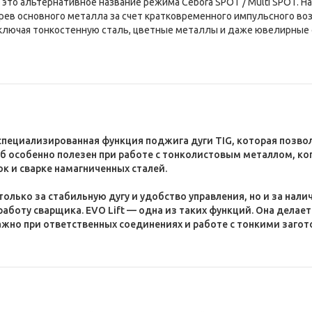
— это альтернативное название режима Cebora SPOT / Multi SPOT.
рев основного металла за счет кратковременного импульсного воз
ключая тонкостенную сталь, цветные металлы и даже ювелирные 
 специализированная функция поджига дуги TIG, которая позво
об особенно полезен при работе с тонколистовым металлом, ко
к и сварке намагниченных сталей.
только за стабильную дугу и удобство управления, но и за нал
аботу сварщика. EVO Lift — одна из таких функций. Она делае
ажно при ответственных соединениях и работе с тонкими загот