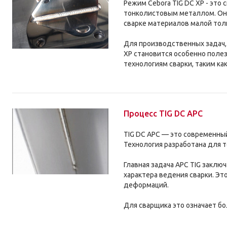
Режим Cebora TIG DC XP - это
тонколистовым металлом. Он 
сварке материалов малой то
Для производственных задач, 
XP становится особенно поле
технологиям сварки, таким ка
Процесс TIG DC APC
TIG DC APC — это современны
Технология разработана для 
Главная задача APC TIG заклю
характера ведения сварки. Эт
деформаций.
Для сварщика это означает бо