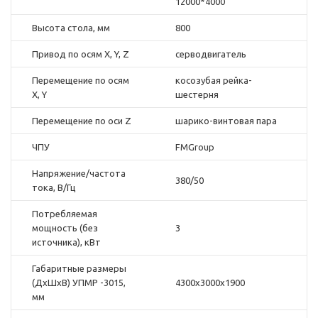
12000*4000
Высота стола, мм
800
Привод по осям X, Y, Z
серводвигатель
Перемещение по осям
косозубая рейка-
X, Y
шестерня
Перемещение по оси Z
шарико-винтовая пара
ЧПУ
FMGroup
Напряжение/частота
380/50
тока, В/Гц
Потребляемая
мощность (без
3
источника), кВт
Габаритные размеры
(ДхШхВ) УПМР -3015,
4300х3000х1900
мм