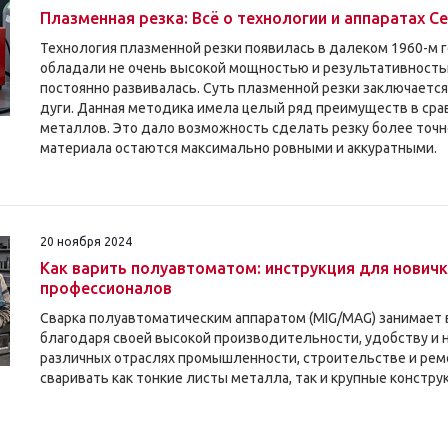
Плазменная резка: Всё о технологии и аппаратах C
Технология плазменной резки появилась в далеком 1960-м 
обладали не очень высокой мощностью и результативность
постоянно развивалась. Суть плазменной резки заключает
дуги. Данная методика имела целый ряд преимуществ в срав
металлов. Это дало возможность сделать резку более точно
материала остаются максимально ровными и аккуратными.
20 ноября 2024
Как варить полуавтоматом: инструкция для нович
профессионалов
Сварка полуавтоматическим аппаратом (MIG/MAG) занимает
благодаря своей высокой производительности, удобству и 
различных отраслях промышленности, строительстве и ремон
сваривать как тонкие листы металла, так и крупные констру