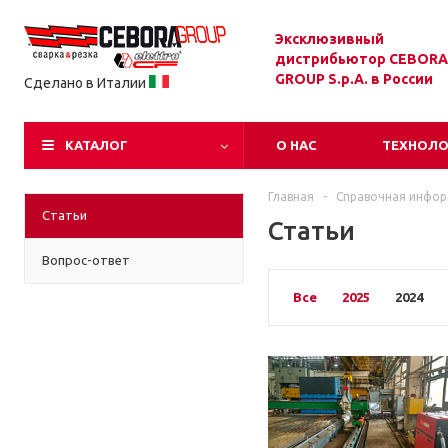
Эксклюзивный
дистрибьютор CEBORA
GROUP S.p.A. в России
Сделано в Италии
КАТАЛОГ
О НАС
ТЕХНОЛ
Главная
-
Справочная инфо
Статьи
Статьи
Вопрос-ответ
Все
2025
2024