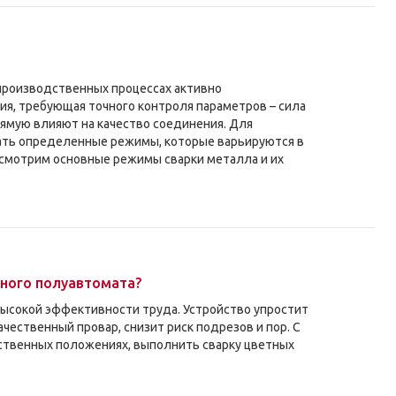
 производственных процессах активно
ия, требующая точного контроля параметров – сила
рямую влияют на качество соединения. Для
ть определенные режимы, которые варьируются в
ассмотрим основные режимы сварки металла и их
нного полуавтомата?
ысокой эффективности труда. Устройство упростит
ачественный провар, снизит риск подрезов и пор. С
ственных положениях, выполнить сварку цветных