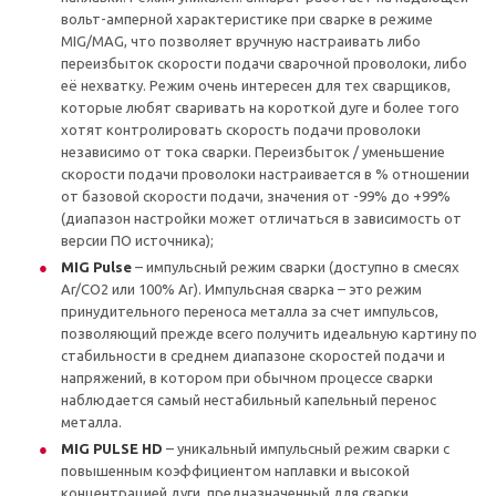
вольт-амперной характеристике при сварке в режиме
MIG/MAG, что позволяет вручную настраивать либо
переизбыток скорости подачи сварочной проволоки, либо
её нехватку. Режим очень интересен для тех сварщиков,
которые любят сваривать на короткой дуге и более того
хотят контролировать скорость подачи проволоки
независимо от тока сварки. Переизбыток / уменьшение
скорости подачи проволоки настраивается в % отношении
от базовой скорости подачи, значения от -99% до +99%
(диапазон настройки может отличаться в зависимость от
версии ПО источника);
MIG Pulse
– импульсный режим сварки (доступно в смесях
Ar/CO2 или 100% Ar). Импульсная сварка – это режим
принудительного переноса металла за счет импульсов,
позволяющий прежде всего получить идеальную картину по
стабильности в среднем диапазоне скоростей подачи и
напряжений, в котором при обычном процессе сварки
наблюдается самый нестабильный капельный перенос
металла.
MIG PULSE HD
– уникальный импульсный режим сварки с
повышенным коэффициентом наплавки и высокой
концентрацией дуги, предназначенный для сварки