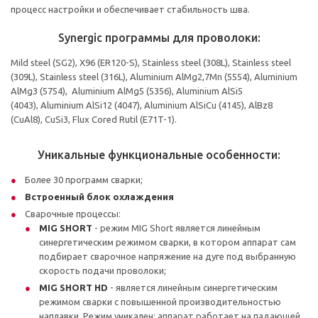
процесс настройки и обеспечивает стабильность шва.
Synergic программы для проволоки:
Mild steel (SG2), X96 (ER120-S), Stainless steel (308L), Stainless steel
(309L), Stainless steel (316L), Aluminium AlMg2,7Mn (5554), Aluminium
AlMg3 (5754), Aluminium AlMg5 (5356), Aluminium AlSi5
(4043), Aluminium AlSi12 (4047), Aluminium AlSiCu (4145), AlBz8
(CuAl8), CuSi3, Flux Cored Rutil (E71T-1).
Уникальные функциональные особенности:
Более 30 программ сварки;
Встроенный блок охлаждения
Сварочные процессы:
MIG SHORT
- режим MIG Short является линейным
синергетическим режимом сварки, в котором аппарат сам
подбирает сварочное напряжение на дуге под выбранную
скорость подачи проволоки;
MIG SHORT HD
- является линейным синергетическим
режимом сварки с повышенной производительностью
наплавки. Режим уникален: аппарат работает на падающей