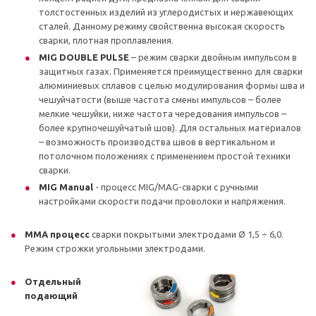
толстостенных изделий из углеродистых и нержавеющих
сталей. Данному режиму свойственна высокая скорость
сварки, плотная проплавления.
MIG DOUBLE PULSE
– режим сварки двойным импульсом в
защитных газах. Применяется преимущественно для сварки
алюминиевых сплавов с целью модулирования формы шва и
чешуйчатости (выше частота смены импульсов – более
мелкие чешуйки, ниже частота чередования импульсов –
более крупночешуйчатый шов). Для остальных материалов
– возможность производства швов в вертикальном и
потолочном положениях с применением простой техники
сварки.
MIG Manual
- процесс MIG/MAG-сварки с ручными
настройками скорости подачи проволоки и напряжения.
MMA процес
с
сварки покрытыми электродами Ø 1,5 ÷ 6,0.
Режим строжки угольными электродами.
Отдельный
подающий