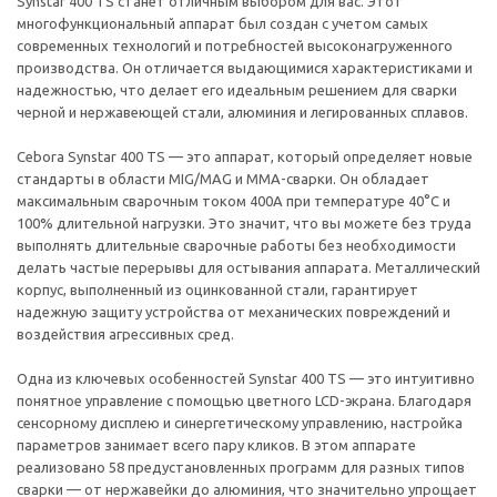
Synstar 400 TS станет отличным выбором для вас. Этот
многофункциональный аппарат был создан с учетом самых
современных технологий и потребностей высоконагруженного
производства. Он отличается выдающимися характеристиками и
надежностью, что делает его идеальным решением для сварки
черной и нержавеющей стали, алюминия и легированных сплавов.
Cebora Synstar 400 TS — это аппарат, который определяет новые
стандарты в области MIG/MAG и MMA-сварки. Он обладает
максимальным сварочным током 400А при температуре 40°C и
100% длительной нагрузки. Это значит, что вы можете без труда
выполнять длительные сварочные работы без необходимости
делать частые перерывы для остывания аппарата. Металлический
корпус, выполненный из оцинкованной стали, гарантирует
надежную защиту устройства от механических повреждений и
воздействия агрессивных сред.
Одна из ключевых особенностей Synstar 400 TS — это интуитивно
понятное управление с помощью цветного LCD-экрана. Благодаря
сенсорному дисплею и синергетическому управлению, настройка
параметров занимает всего пару кликов. В этом аппарате
реализовано 58 предустановленных программ для разных типов
сварки — от нержавейки до алюминия, что значительно упрощает