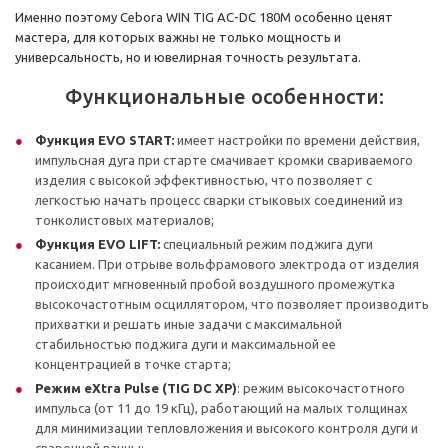
Именно поэтому Cebora WIN TIG AC-DC 180M особенно ценят
мастера, для которых важны не только мощность и
универсальность, но и ювелирная точность результата.
Функциональные особенности:
Функция EVO START:
имеет настройки по времени действия,
импульсная дуга при старте смачивает кромки свариваемого
изделия с высокой эффективностью, что позволяет с
легкостью начать процесс сварки стыковых соединений из
тонколистовых материалов;
Функция EVO LIFT:
специальный режим поджига дуги
касанием. При отрыве вольфрамового электрода от изделия
происходит мгновенный пробой воздушного промежутка
высокочастотным осциллятором, что позволяет производить
прихватки и решать иные задачи с максимальной
стабильностью поджига дуги и максимальной ее
концентрацией в точке старта;
Режим eXtra Pulse (TIG DC XP)
: режим высокочастотного
импульса (от 11 до 19 кГц), работающий на малых толщинах
для минимизации тепловложения и высокого контроля дуги и
сварочной ванны;