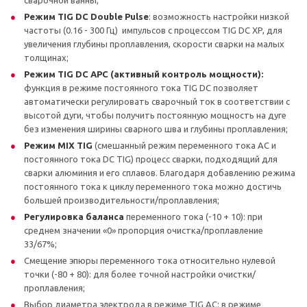
Режим TIG DC Double Pulse
: возможность настройки низкой
частоты (0.16 - 300 Гц) импульсов с процессом TIG DC XP, для
увеличения глубины проплавления, скорости сварки на малых
толщинах;
Режим TIG DC APC (активный контроль мощности):
функция в режиме постоянного тока TIG DC позволяет
автоматически регулировать сварочный ток в соответствии с
высотой дуги, чтобы получить постоянную мощность на дуге
без изменения ширины сварного шва и глубины проплавления;
Режим MIX TIG
(смешанный режим переменного тока AC и
постоянного тока DC TIG) процесс сварки, подходящий для
сварки алюминия и его сплавов. Благодаря добавлению режима
постоянного тока к циклу переменного тока можно достичь
большей производительности/проплавления;
Регулировка баланса
переменного тока (-10 + 10): при
среднем значении «0» пропорция очистка/проплавление
33/67%;
Смещение эпюры переменного тока относительно нулевой
точки (-80 + 80): для более точной настройки очистки/
проплавления;
Выбор диаметра электрода в режиме TIG AC: в режиме