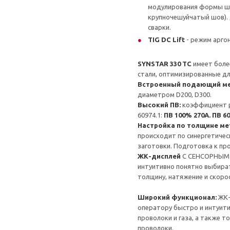
модулирования формы шва
крупночешуйчатый шов).
сварки.
TIG DC Lift
- режим арго
SYNSTAR 330 TC
имеет более
стали, оптимизированные дл
Встроенный подающий м
диаметром D200, D300.
Высокий ПВ:
коэффициент ра
60974.1:
ПВ 100% 270А. ПВ 6
Настройка по т
олщине ме
происходит по синергетиче
заготовки. Подготовка к пр
ЖК-дисплей
С СЕНСОРНЫМ 
интуитивно понятно выбирать
толщину, натяжение и скоро
Широкий функционал:
ЖК-
оператору быстро и интуити
проволоки и газа, а также т
проволоки.