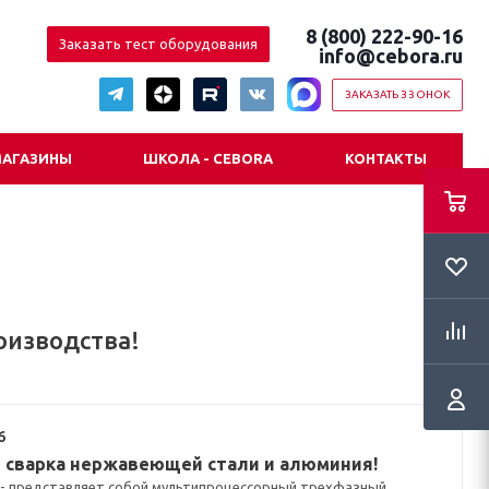
8 (800) 222-90-16
Заказать тест оборудования
info@cebora.ru
ЗАКАЗАТЬ ЗВОНОК
АГАЗИНЫ
ШКОЛА - CEBORA
КОНТАКТЫ
роизводства!
6
 сварка нержавеющей стали и алюминия!
C - представляет собой мультипроцессорный трехфазный