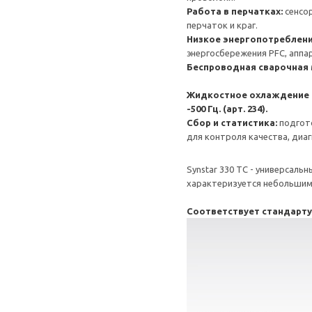
Работа в перчатках:
сенсо
перчаток и краг.
Низкое энергопотреблен
энергосбережения PFC, аппа
Беспроводная сварочная 
Жидкостное охлаждение и
-500 Гц.
(арт. 234).
Сбор и статистика:
подгот
для контроля качества, диа
Synstar 330 TC - универсал
характеризуется небольшим 
Соответствует стандарту 