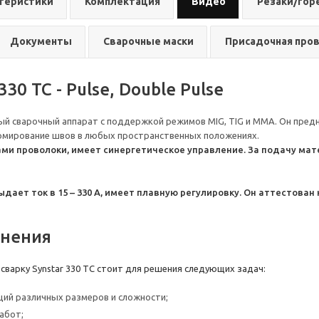
теристики
Комплектация
Видео
Резаки/гор
Питание:
38
Промышлен
Документы
Сварочные маски
Присадочная про
Вес: 72 кг
Гарантия: 3
Срок служб
330 TC - Pulse, Double Pulse
ьный сварочный аппарат с поддержкой режимов MIG, TIG и ММА. Он пред
рмирование швов в любых пространственных положениях.
ами проволоки, имеет синергетическое управление. За подачу ма
ает ток в 15 – 330 А, имеет плавную регулировку. Он аттестован
енения
сварку Synstar 330 TC стоит для решения следующих задач:
ий различных размеров и сложности;
абот;