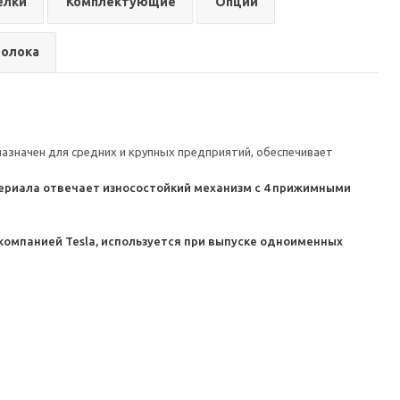
елки
Комплектующие
Опции
0 В.
ный класс.
волока
 года (с 01.09.2024г.)
ы 10 лет.
назначен для средних и крупных предприятий, обеспечивает
териала отвечает износостойкий механизм с 4 прижимными
 компанией Tesla, используется при выпуске одноименных