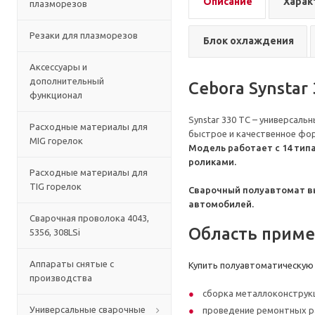
Описание
Харак
плазморезов
Резаки для плазморезов
Блок охлаждения
Аксессуары и
дополнительный
Cebora Synstar 
функционал
Synstar 330 TC – универсал
Расходные материалы для
быстрое и качественное фо
MIG горелок
Модель работает с 14 тип
роликами.
Расходные материалы для
TIG горелок
Сварочный полуавтомат выд
автомобилей.
Сварочная проволока 4043,
Область прим
5356, 308LSi
Аппараты снятые с
Купить полуавтоматическую 
производства
сборка металлоконструкц
Универсальные сварочные
проведение ремонтных р