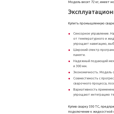
Модель весит 72 кг, имеет 
Эксплуатацио
Купить промышленную сварку 
Сенсорное управление. Н
от температурного и жи
упрощает навигацию, выб
Широкий спектр программ
памяти.
Надежный подающий меха
и 300 мм.
Экономичность. Модель о
Совместимость с прогре
сварочного процесса, по
Вариативность применени
упрощают интеграцию тех
Купив сварку 330 TC, предп
подключение к жидкостной 