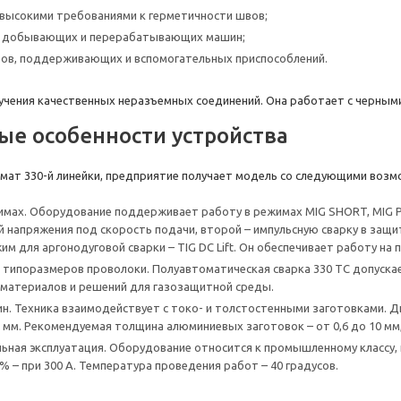
 высокими требованиями к герметичности швов;
в, добывающих и перерабатывающих машин;
ов, поддерживающих и вспомогательных приспособлений.
учения качественных неразъемных соединений. Она работает с черными
е особенности устройства
мат 330-й линейки, предприятие получает модель со следующими возм
имах. Оборудование поддерживает работу в режимах MIG SHORT, MIG P
 напряжения под скорость подачи, второй – импульсную сварку в защит
им для аргонодуговой сварки – TIG DC Lift. Он обеспечивает работу на
ипоразмеров проволоки. Полуавтоматическая сварка 330 TC допускает
материалов и решений для газозащитной среды.
. Техника взаимодействует с токо- и толстостенными заготовками. Диа
2 мм. Рекомендуемая толщина алюминиевых заготовок – от 0,6 до 10 мм, 
ная эксплуатация. Оборудование относится к промышленному классу, 
0% – при 300 А. Температура проведения работ – 40 градусов.