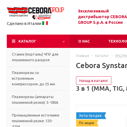
Эксклюзивный
дистрибьютор CEBORA
GROUP S.p.A. в России
Сделано в Италии
КАТАЛОГ
О НАС
ТЕХНОЛ
Станки (порталы) ЧПУ для
Главная
-
Каталог
-
MIG/M
плазменного раскроя
Cebora Synstar
Плазморезы со
встроенным
Назад в каталог
компрессором: до 25 мм
3 в 1 (MMA, TIG
Плазморезы (аппараты
плазменной резки): 5-180А
Промышленные источники
Хиты продаж
плазменной резки: 120-
По акции
420А