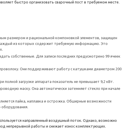
озволяет быстро организовать сварочный пост в требуемом месте.
пным размером и рациональной компоновкой элементов, защищен
, каждый из которых содержит требуемую информацию. Это
х.
дать собственные. Для записи последних предусмотрено 99 ячеек
проволоку. Они поддерживают работу с катушками диаметром 200
 полной загрузке аппарата показатель не превышает 9,2 кВт.
оводную маску. Она автоматически затемняет стекло при начале
олняется пайка, наплавка и острожка. Обширные возможности
о оборудования.
 используется направленный воздушный поток. Однако, возможно
иод непрерывной работы и снижает износ комплектующих.