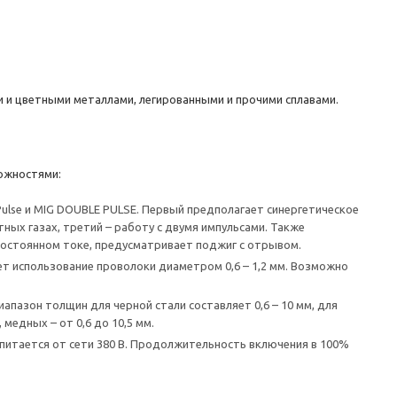
 и цветными металлами, легированными и прочими сплавами.
ожностями:
ulse и MIG DOUBLE PULSE. Первый предполагает синергетическое
ных газах, третий – работу с двумя импульсами. Также
 постоянном токе, предусматривает поджиг с отрывом.
 использование проволоки диаметром 0,6 – 1,2 мм. Возможно
пазон толщин для черной стали составляет 0,6 – 10 мм, для
медных – от 0,6 до 10,5 мм.
питается от сети 380 В. Продолжительность включения в 100%