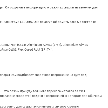
ger. Он сохраняет информацию о режимах сварки, незаменим для
пециалистами CEBORA. Они помогут оформить заказ, ответят на
minium AlMg2,7Mn (5554), Aluminium AlMg3 (5754), Aluminium AlMg5
айка) CuSi3, Flux Cored Rutil (E71T-1).
аппарат сам подбирает сварочное напряжение на дуге под
а – это режим принудительного переноса металла за счет
диапазоне скоростей подачи и напряжений, в котором при обычном
щественно для сварки алюминиевых сплавов с целью