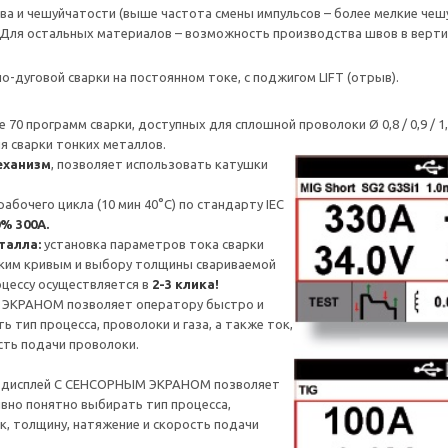
 и чешуйчатости (выше частота смены импульсов – более мелкие чешу
 Для остальных материалов – возможность производства швов в верти
но-дуговой сварки на постоянном токе, с поджигом LIFT (отрыв).
 70 программ сварки, доступных для сплошной проволоки Ø 0,8 / 0,9 / 
я сварки тонких металлов.
еханизм
, позволяет использовать катушки
бочего цикла (10 мин 40°C) по стандарту IEC
0% 300А.
талла:
установка параметров тока сварки
ским кривым и выбору толщины свариваемой
оцессу осуществляется в
2-3 клика!
ЭКРАНОМ позволяет оператору быстро и
 тип процесса, проволоки и газа, а также ток,
сть подачи проволоки.
дисплей С СЕНСОРНЫМ ЭКРАНОМ позволяет
вно понятно выбирать тип процесса,
ок, толщину, натяжение и скорость подачи