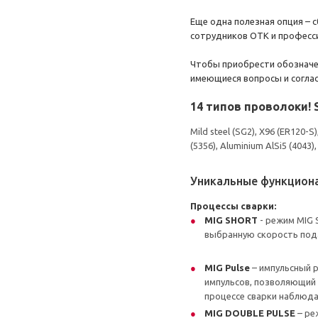
Еще одна полезная опция – 
сотрудников ОТК и професс
Чтобы приобрести обозначен
имеющиеся вопросы и согла
14 типов проволоки! 
Mild steel (SG2), X96 (ER120-S)
(5356), Aluminium AlSi5 (4043)
Уникальные функциона
Процессы сварки:
MIG SHORT
- режим MIG 
выбранную скорость под
MIG Pulse
– импульсный р
импульсов, позволяющий 
процессе сварки наблюда
MIG DOUBLE PULSE
– ре