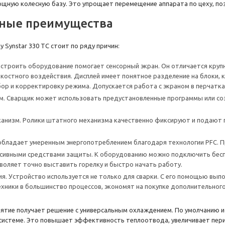
мощную колесную базу. Это упрощает перемещение аппарата по цеху, п
нные преимущества
Synstar 330 TC стоит по ряду причин:
астроить оборудование помогает сенсорный экран. Он отличается кру
дкостного воздействия. Дисплей имеет понятное разделение на блоки
ор и корректировку режима. Допускается работа с экраном в перчатка
. Сварщик может использовать предустановленные программы или соз
низм. Ролики штатного механизма качественно фиксируют и подают 
бладает умеренным энергопотреблением благодаря технологии PFC. При
ссивными средствами защиты. К оборудованию можно подключить беспр
зволяет точно выставить горелку и быстро начать работу.
я. Устройство используется не только для сварки. С его помощью вып
ники в большинство процессов, экономят на покупке дополнительног
риятие получает решение с универсальным охлаждением. По умолчанию
системе. Это повышает эффективность теплоотвода, увеличивает пер