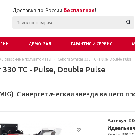
Доставка по России
бесплатная
!
ОГИИ
ДЕМО-ЗАЛ
ГАРАНТИЯ И СЕРВИС
М
AG сварочные полуавтоматы
-
Cebora Synstar 330 TC - Pulse, Double Pulse
 330 TC - Pulse, Double Pulse
, MIG). Синергетическая звезда вашего п
Артикул:
38
Идеальная
Synstar 330 T