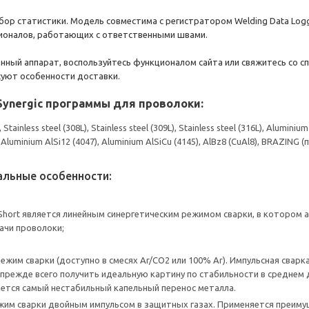
сбор статистики. Модель совместима с регистратором Welding Data Log
ионалов, работающих с ответственными швами.
ный аппарат, воспользуйтесь функционалом сайта или свяжитесь со с
суют особенности доставки.
Synergic программы для проволоки:
, Stainless steel (308L), Stainless steel (309L), Stainless steel (316L), Alu
, Aluminium AlSi12 (4047), Aluminium AlSiCu (4145), AlBz8 (CuAl8), BRAZING (п
льные особенности:
Short является линейным синергетическим режимом сварки, в котором 
ачи проволоки;
ежим сварки (доступно в смесях Ar/CO2 или 100% Ar). Импульсная сварк
прежде всего получить идеальную картину по стабильности в среднем 
ется самый нестабильный капельный перенос металла.
жим сварки двойным импульсом в защитных газах. Применяется преиму